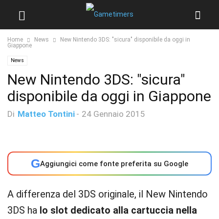
Home
News
New Nintendo 3DS: "sicura" disponibile da oggi in
Giappone
News
New Nintendo 3DS: "sicura"
disponibile da oggi in Giappone
Di
Matteo Tontini
-
24 Gennaio 2015
G
Aggiungici come fonte preferita su Google
A differenza del 3DS originale, il New Nintendo
3DS ha
lo slot dedicato alla cartuccia nella