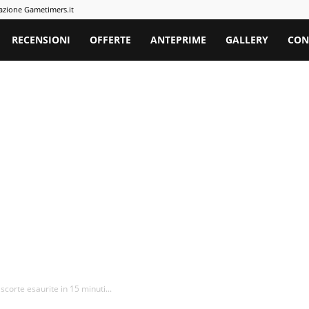
azione Gametimers.it
rs
RECENSIONI
OFFERTE
ANTEPRIME
GALLERY
CON
corte esaurite in 15 minuti...