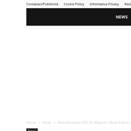
Contattaci/Pubblicità
Cookie Policy
Informativa Privacy
Red
Gametime
NEWS
Home
News
New Nintendo 3DS XL Majora’s Mask Edition: s
News