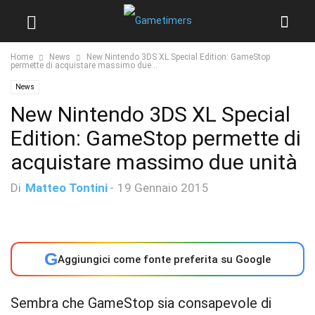
Home
News
New Nintendo 3DS XL Special Edition: GameStop
permette di acquistare massimo due...
News
New Nintendo 3DS XL Special
Edition: GameStop permette di
acquistare massimo due unità
Di
Matteo Tontini
-
19 Gennaio 2015
G
Aggiungici come fonte preferita su Google
Sembra che GameStop sia consapevole di