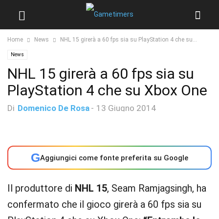
Home
News
NHL 15 girerà a 60 fps sia su PlayStation 4 che su...
News
NHL 15 girerà a 60 fps sia su
PlayStation 4 che su Xbox One
Di
Domenico De Rosa
-
13 Giugno 2014
G
Aggiungici come fonte preferita su Google
Il produttore di
NHL 15
, Seam Ramjagsingh, ha
confermato che il gioco girerà a 60 fps sia su