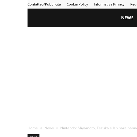
Contattaci/Pubblicità
Cookie Policy
Informativa Privacy
Red
Gametime
NEWS
Home
News
Nintendo: Miyamoto, Tezuka e Ishihara hanno 
News