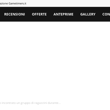
azione Gametimers.it
rs
RECENSIONI
OFFERTE
ANTEPRIME
GALLERY
CON
incontrato un gruppo di ragazzini durante...