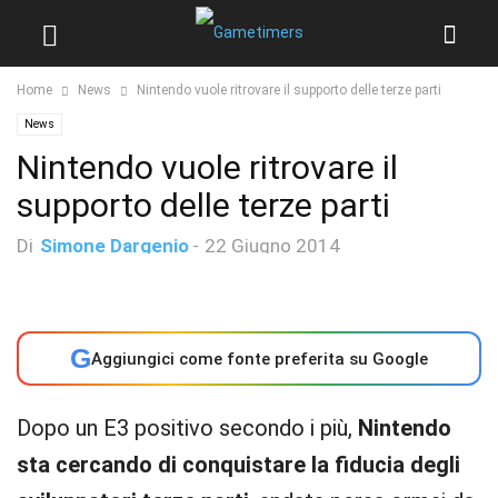
Home
News
Nintendo vuole ritrovare il supporto delle terze parti
News
Nintendo vuole ritrovare il
supporto delle terze parti
Di
Simone Dargenio
-
22 Giugno 2014
G
Aggiungici come fonte preferita su Google
Dopo un E3 positivo secondo i più,
Nintendo
sta cercando di conquistare la fiducia degli