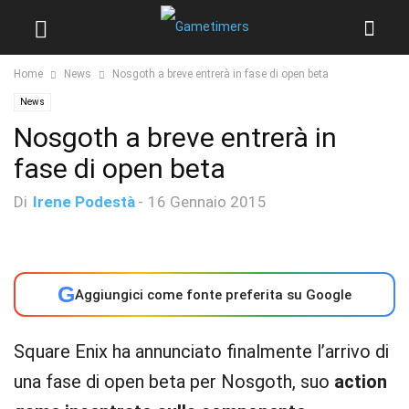
Home
News
Nosgoth a breve entrerà in fase di open beta
News
Nosgoth a breve entrerà in
fase di open beta
Di
Irene Podestà
-
16 Gennaio 2015
G
Aggiungici come fonte preferita su Google
Square Enix ha annunciato finalmente l’arrivo di
una fase di open beta per Nosgoth, suo
action