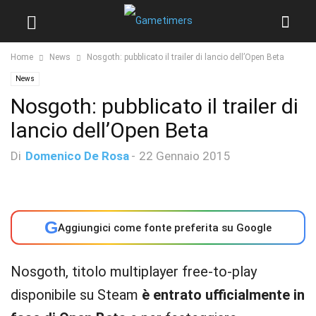
Home
News
Nosgoth: pubblicato il trailer di lancio dell’Open Beta
News
Nosgoth: pubblicato il trailer di
lancio dell’Open Beta
Di
Domenico De Rosa
-
22 Gennaio 2015
G
Aggiungici come fonte preferita su Google
Nosgoth, titolo multiplayer free-to-play
disponibile su Steam
è entrato ufficialmente in