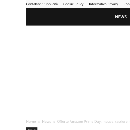
Contattaci/Pubblicità
Cookie Policy
Informativa Privacy
Red
Gametime
NEWS
Home
News
Offerte Amazon Prime Day: mouse, tastiere, cu
News