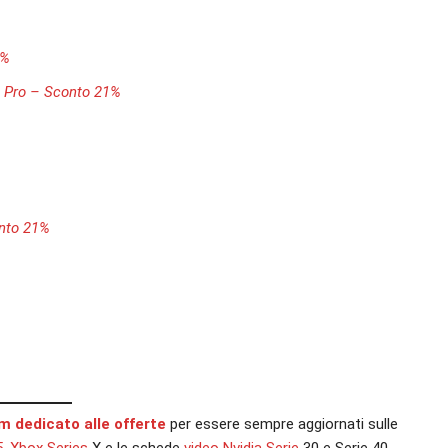
3%
 Pro – Sconto 21%
nto 21%
am dedicato alle offerte
per essere sempre aggiornati sulle
5
,
Xbox
Series
X e le schede
video
Nvidia
Serie
30 e Serie 40.