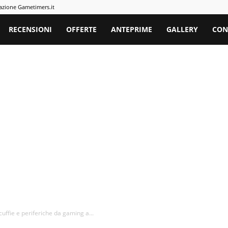
azione Gametimers.it
rs
RECENSIONI
OFFERTE
ANTEPRIME
GALLERY
CON
ffie e periferiche da gaming a...