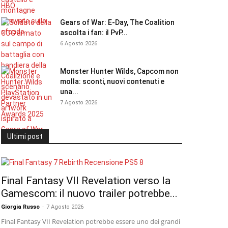
Gears of War: E-Day, The Coalition
ascolta i fan: il PvP...
6 Agosto 2026
Monster Hunter Wilds, Capcom non
molla: sconti, nuovi contenuti e
una...
7 Agosto 2026
Ultimi post
Final Fantasy VII Revelation verso la
Gamescom: il nuovo trailer potrebbe...
Giorgia Russo
-
7 Agosto 2026
Final Fantasy VII Revelation potrebbe essere uno dei grandi