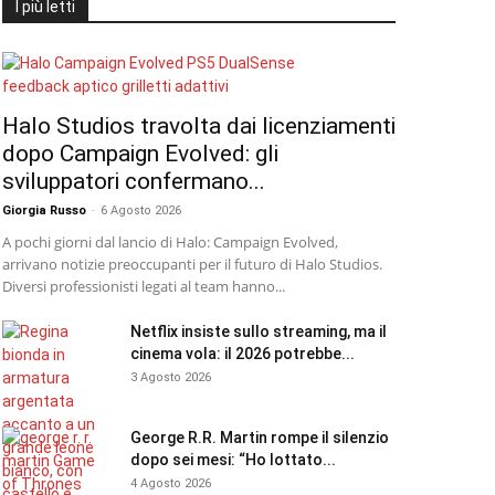
I più letti
Halo Studios travolta dai licenziamenti
dopo Campaign Evolved: gli
sviluppatori confermano...
Giorgia Russo
-
6 Agosto 2026
A pochi giorni dal lancio di Halo: Campaign Evolved,
arrivano notizie preoccupanti per il futuro di Halo Studios.
Diversi professionisti legati al team hanno...
Netflix insiste sullo streaming, ma il
cinema vola: il 2026 potrebbe...
3 Agosto 2026
George R.R. Martin rompe il silenzio
dopo sei mesi: “Ho lottato...
4 Agosto 2026