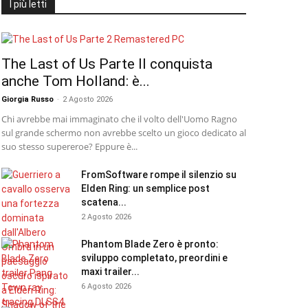
I più letti
The Last of Us Parte II conquista
anche Tom Holland: è...
Giorgia Russo
-
2 Agosto 2026
Chi avrebbe mai immaginato che il volto dell'Uomo Ragno
sul grande schermo non avrebbe scelto un gioco dedicato al
suo stesso supereroe? Eppure è...
FromSoftware rompe il silenzio su
Elden Ring: un semplice post
scatena...
2 Agosto 2026
Phantom Blade Zero è pronto:
sviluppo completato, preordini e
maxi trailer...
6 Agosto 2026