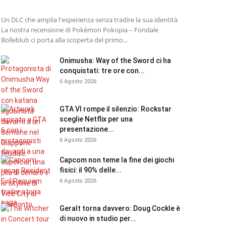
Un DLC che amplia l'esperienza senza tradire la sua identità
La nostra recensione di Pokémon Pokopia – Fondale
Bolleblub ci porta alla scoperta del primo...
Onimusha: Way of the Sword ci ha
conquistati: tre ore con...
6 Agosto 2026
GTA VI rompe il silenzio: Rockstar
sceglie Netflix per una
presentazione...
6 Agosto 2026
Capcom non teme la fine dei giochi
fisici: il 90% delle...
6 Agosto 2026
Geralt torna davvero: Doug Cockle è
di nuovo in studio per...