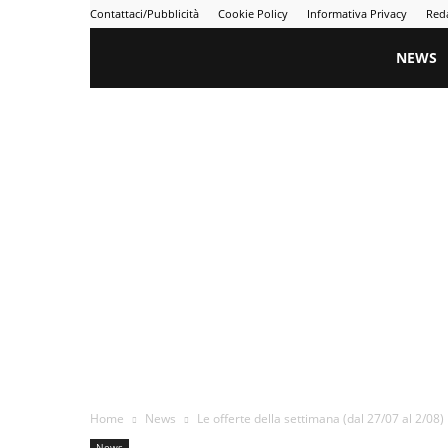
Contattaci/Pubblicità
Cookie Policy
Informativa Privacy
Red
Gametime
NEWS
Home
News
Le offerte della settimana (dal 27/07 al 2/08)
News