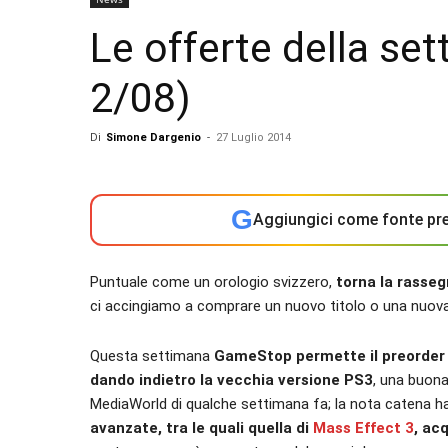
Le offerte della set
2/08)
Di
Simone Dargenio
-
27 Luglio 2014
G
Aggiungici come fonte pre
Puntuale come un orologio svizzero,
torna la rasseg
ci accingiamo a comprare un nuovo titolo o una nuov
Questa settimana
GameStop permette il preorder d
dando indietro la vecchia versione PS3
, una buona
MediaWorld di qualche settimana fa; la nota catena ha
avanzate, tra le quali quella di
Mass Effect 3
, ac