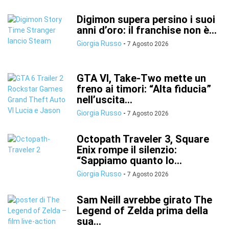
Digimon supera persino i suoi
anni d’oro: il franchise non è...
Giorgia Russo
-
7 Agosto 2026
GTA VI, Take-Two mette un
freno ai timori: “Alta fiducia”
nell’uscita...
Giorgia Russo
-
7 Agosto 2026
Octopath Traveler 3, Square
Enix rompe il silenzio:
“Sappiamo quanto lo...
Giorgia Russo
-
7 Agosto 2026
Sam Neill avrebbe girato The
Legend of Zelda prima della
sua...