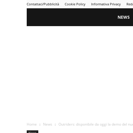
Contattaci/Pubblicità
Cookie Policy
Informativa Privacy
Red
Gametime
NEWS
Home
News
Outriders: disponibile da oggi la demo del nu
News