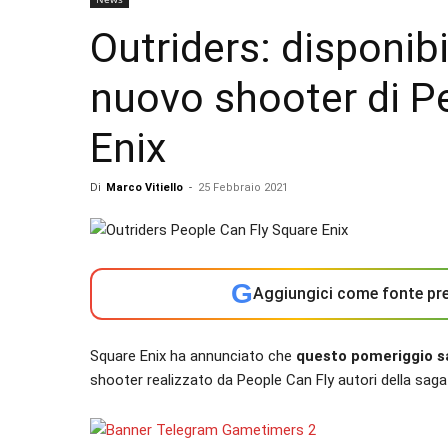
Outriders: disponib
nuovo shooter di P
Enix
Di
Marco Vitiello
-
25 Febbraio 2021
G
Aggiungici come fonte pre
Square Enix ha annunciato che
questo pomeriggio sa
shooter realizzato da People Can Fly autori della sag