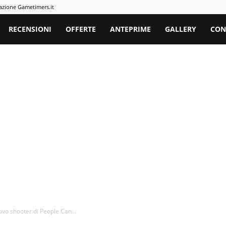
azione Gametimers.it
rs
RECENSIONI
OFFERTE
ANTEPRIME
GALLERY
CON
ovo shooter di People Can...