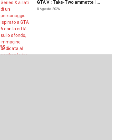
GTA VI: Take-Two ammette il...
8 Agosto 2026
RS