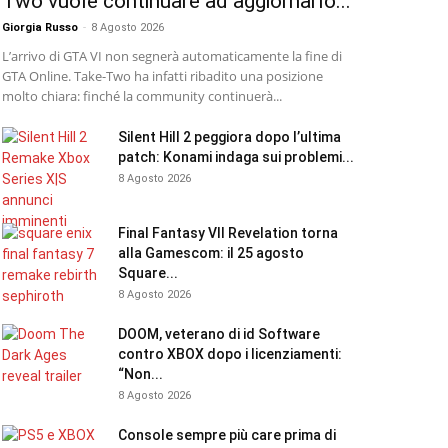
Two vuole continuare ad aggiornarlo...
Giorgia Russo
-
8 Agosto 2026
L’arrivo di GTA VI non segnerà automaticamente la fine di
GTA Online. Take-Two ha infatti ribadito una posizione
molto chiara: finché la community continuerà...
Silent Hill 2 peggiora dopo l’ultima
patch: Konami indaga sui problemi...
8 Agosto 2026
Final Fantasy VII Revelation torna
alla Gamescom: il 25 agosto
Square...
8 Agosto 2026
DOOM, veterano di id Software
contro XBOX dopo i licenziamenti:
“Non...
8 Agosto 2026
Console sempre più care prima di