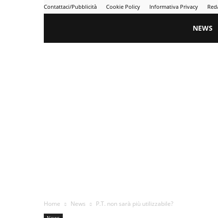
Contattaci/Pubblicità
Cookie Policy
Informativa Privacy
Red
Gametime
NEWS
Home
News
P.T. non sarà più utilizzabile?
News