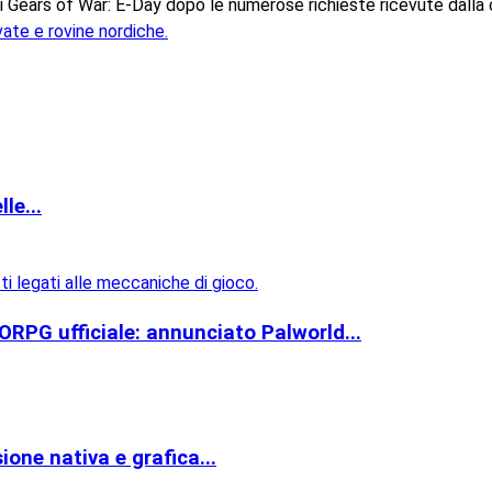
i Gears of War: E-Day dopo le numerose richieste ricevute dalla 
le...
PG ufficiale: annunciato Palworld...
one nativa e grafica...