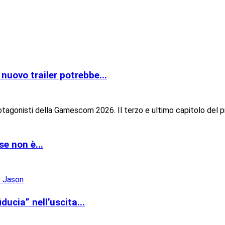
nuovo trailer potrebbe...
otagonisti della Gamescom 2026. Il terzo e ultimo capitolo del p
se non è...
ucia” nell’uscita...