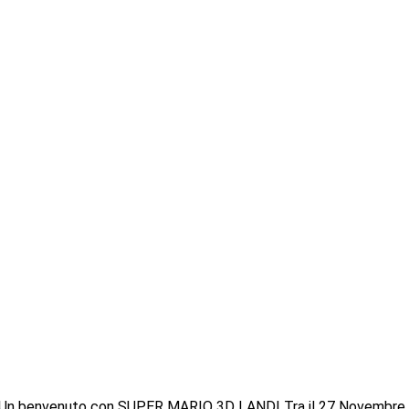
e Un benvenuto con SUPER MARIO 3D LAND! Tra il 27 Novembre e 