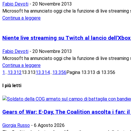
Fabio Devoti
-
20 Novembre 2013
Microsoft ha annunciato oggi che la funzione di live streaming s
Continua a leggere
Niente live streaming su Twitch al lancio dell'Xbo
Fabio Devoti
-
20 Novembre 2013
Microsoft ha annunciato oggi che la funzione di live streaming s
Continua a leggere
1
...
13.312
13.313
13.314
...
13.356
Pagina 13.313 di 13.356
I più letti
Gears of War: E-Day, The Coalition ascolta i fan: il 
Giorgia Russo
-
6 Agosto 2026