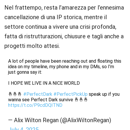
Nel frattempo, resta l’amarezza per l’ennesima
cancellazione di una IP storica, mentre il
settore continua a vivere una crisi profonda,
fatta di ristrutturazioni, chiusure e tagli anche a
progetti molto attesi.
A lot of people have been reaching out and floating this
idea on my timeline, my phone and in my DMs, so I’m
just gonna say it:
I HOPE WE LIVE IN A NICE WORLD
🤞🤞🤞
#PerfectDark
#PerfectPickUp
speak up if you
wanna see Perfect Dark survive 🤞🤞🤞
https://t.co/P9cdDQITND
— Alix Wilton Regan (@AlixWiltonRegan)
July 4, 2025