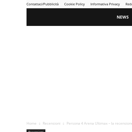
Contattaci/Pubblicità
Cookie Policy
Informativa Privacy
Red
Gametime
NEWS
Home
Recensioni
Persona 4 Arena Ultimax – la recension
Recensioni