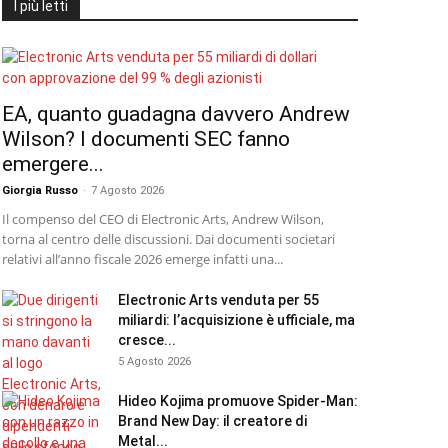
I più letti
EA, quanto guadagna davvero Andrew
Wilson? I documenti SEC fanno
emergere...
Giorgia Russo
-
7 Agosto 2026
Il compenso del CEO di Electronic Arts, Andrew Wilson,
torna al centro delle discussioni. Dai documenti societari
relativi all’anno fiscale 2026 emerge infatti una...
Electronic Arts venduta per 55
miliardi: l’acquisizione è ufficiale, ma
cresce...
5 Agosto 2026
Hideo Kojima promuove Spider-Man:
Brand New Day: il creatore di
Metal...