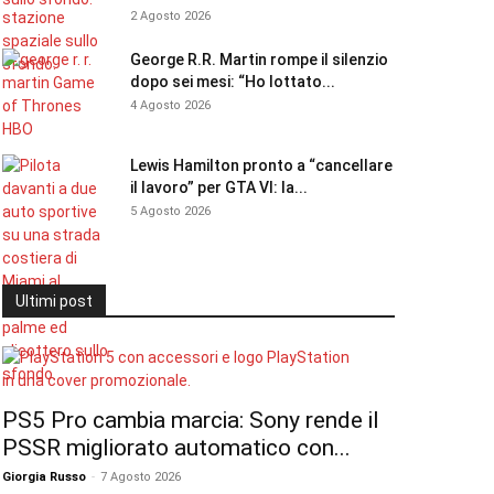
2 Agosto 2026
George R.R. Martin rompe il silenzio
dopo sei mesi: “Ho lottato...
4 Agosto 2026
Lewis Hamilton pronto a “cancellare
il lavoro” per GTA VI: la...
5 Agosto 2026
Ultimi post
PS5 Pro cambia marcia: Sony rende il
PSSR migliorato automatico con...
Giorgia Russo
-
7 Agosto 2026