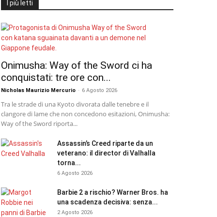
I più letti
Onimusha: Way of the Sword ci ha
conquistati: tre ore con...
Nicholas Maurizio Mercurio
-
6 Agosto 2026
Tra le strade di una Kyoto divorata dalle tenebre e il
clangore di lame che non concedono esitazioni, Onimusha:
Way of the Sword riporta...
Assassin’s Creed riparte da un
veterano: il director di Valhalla
torna...
6 Agosto 2026
Barbie 2 a rischio? Warner Bros. ha
una scadenza decisiva: senza...
2 Agosto 2026