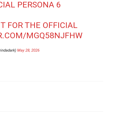
CIAL PERSONA 6
T FOR THE OFFICIAL
ER.COM/MGQ58NJFHW
yindadark)
May 28, 2026