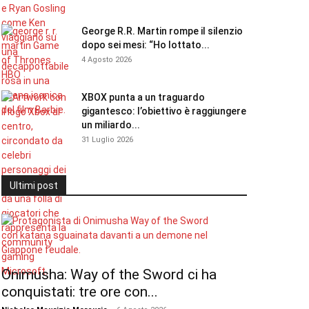
George R.R. Martin rompe il silenzio
dopo sei mesi: “Ho lottato...
4 Agosto 2026
XBOX punta a un traguardo
gigantesco: l’obiettivo è raggiungere
un miliardo...
31 Luglio 2026
Ultimi post
Onimusha: Way of the Sword ci ha
conquistati: tre ore con...