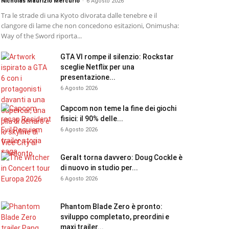
Nicholas Maurizio Mercurio
-
6 Agosto 2026
Tra le strade di una Kyoto divorata dalle tenebre e il
clangore di lame che non concedono esitazioni, Onimusha:
Way of the Sword riporta...
GTA VI rompe il silenzio: Rockstar
sceglie Netflix per una
presentazione...
6 Agosto 2026
Capcom non teme la fine dei giochi
fisici: il 90% delle...
6 Agosto 2026
Geralt torna davvero: Doug Cockle è
di nuovo in studio per...
6 Agosto 2026
Phantom Blade Zero è pronto:
sviluppo completato, preordini e
maxi trailer...