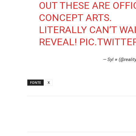
OUT THESE ARE OFFI
CONCEPT ARTS.
LITERALLY CAN’T WAI
REVEAL!
PIC.TWITT
— Syl ※ (@realit
FONTE
X