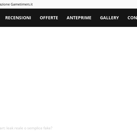
azione Gametimers.it
rs
RECENSIONI
OFFERTE
ANTEPRIME
GALLERY
CON
rt: leak reale o semplice fake?