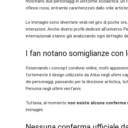
mostrano due personaggi in uniforme scolastica: un rag
riflessi rossi, entrambi caratterizzati dallo stile artistic
Le immagini sono diventate virali nel giro di poche ore, 
interazioni. Anche diversi profili dedicati all’universo 
internazionali stanno già analizzando ogni dettaglio dei
I fan notano somiglianze con lo
Osservando i concept condivisi online, molti appassio
fortemente il design utilizzato da Atlus negli ultimi cap
dei personaggi, passando per la direzione artistica, tu
Persona negli ultimi vent’anni.
Tuttavia, al momento
non esiste alcuna conferma u
immagini.
Nessuna conferma ufficiale da