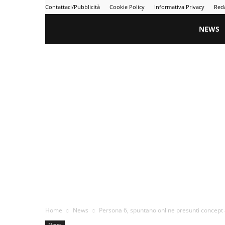
Contattaci/Pubblicità
Cookie Policy
Informativa Privacy
Red
Gametime
NEWS
Home
News
Persona 6, spuntano online presunti concept a
News