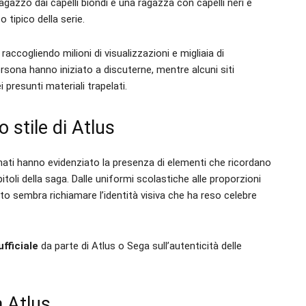
azzo dai capelli biondi e una ragazza con capelli neri e
o tipico della serie.
raccogliendo milioni di visualizzazioni e migliaia di
Persona hanno iniziato a discuterne, mentre alcuni siti
 presunti materiali trapelati.
 stile di Atlus
nati hanno evidenziato la presenza di elementi che ricordano
itoli della saga. Dalle uniformi scolastiche alle proporzioni
tto sembra richiamare l’identità visiva che ha reso celebre
fficiale
da parte di Atlus o Sega sull’autenticità delle
 Atlus