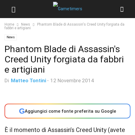
Home
News
Phantom Blade di Assassin's Creed Unity forgiata da
fabbri e artigiani
News
Phantom Blade di Assassin's
Creed Unity forgiata da fabbri
e artigiani
Di
Matteo Tontini
-
12 Novembre 2014
G
Aggiungici come fonte preferita su Google
È il momento di Assassin’s Creed Unity (avete