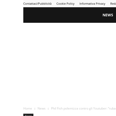
Contattaci/Pubblicità
Cookie Policy
Informativa Privacy
Red
Gametime
NEWS
Home
News
Phil Fish polemizza contro gli Youtuber: “ruban
News