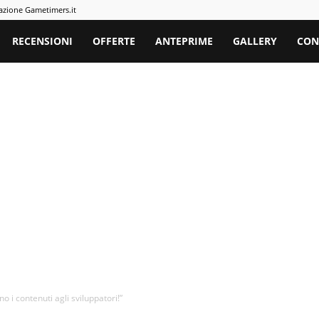
azione Gametimers.it
rs
RECENSIONI
OFFERTE
ANTEPRIME
GALLERY
CON
o i contenuti agli sviluppatori!”