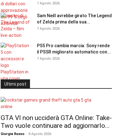
7 Agosto 2026
Sam Neill avrebbe girato The Legend
of Zelda prima della sua...
7 Agosto 2026
PS5 Pro cambia marcia: Sony rende
il PSSR migliorato automatico con...
7 Agosto 2026
Ultimi post
GTA VI non ucciderà GTA Online: Take-
Two vuole continuare ad aggiornarlo...
Giorgia Russo
-
8 Agosto 2026