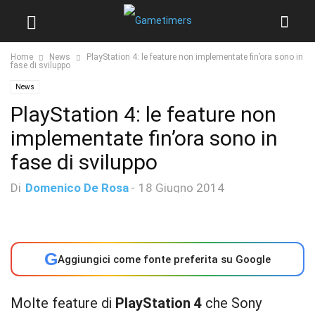
Home
News
PlayStation 4: le feature non implementate fin’ora sono in
fase di sviluppo
News
PlayStation 4: le feature non
implementate fin’ora sono in
fase di sviluppo
Di
Domenico De Rosa
-
18 Giugno 2014
G
Aggiungici come fonte preferita su Google
Molte feature di
PlayStation 4
che Sony