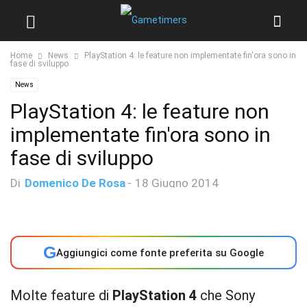
Home
News
PlayStation 4: le feature non implementate fin'ora sono in
fase di sviluppo
News
PlayStation 4: le feature non
implementate fin'ora sono in
fase di sviluppo
Di
Domenico De Rosa
-
18 Giugno 2014
G
Aggiungici come fonte preferita su Google
Molte feature di
PlayStation 4
che Sony