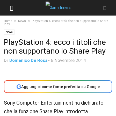
Home
News
PlayStation 4: ecco i titoli che non supportano lo Share
Play
News
PlayStation 4: ecco i titoli che
non supportano lo Share Play
Di
Domenico De Rosa
-
8 Novembre 2014
G
Aggiungici come fonte preferita su Google
Sony Computer Entertainment ha dichiarato
che la funzione Share Play introdotta