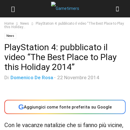
Home
News
PlayStation 4: pubblicato il video “The Best Place to Play
this Holiday...
News
PlayStation 4: pubblicato il
video “The Best Place to Play
this Holiday 2014”
Di
Domenico De Rosa
-
22 Novembre 2014
G
Aggiungici come fonte preferita su Google
Con le vacanze natalizie che si fanno più vicine,