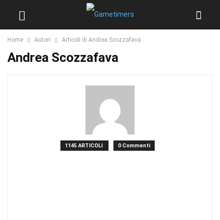
Home
Autori
Articoli di Andrea Scozzafava
Andrea Scozzafava
1145 ARTICOLI
0 Commenti