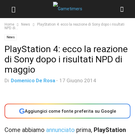
Home
News
PlayStation 4: ecco la reazione di Sony dopo i risultati
NPD di...
News
PlayStation 4: ecco la reazione
di Sony dopo i risultati NPD di
maggio
Di
Domenico De Rosa
-
17 Giugno 2014
G
Aggiungici come fonte preferita su Google
Come abbiamo
annunciato
prima,
PlayStation