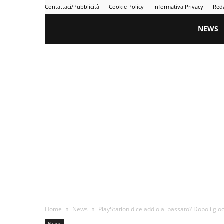
Contattaci/Pubblicità
Cookie Policy
Informativa Privacy
Red
Gametime
NEWS
Home
News
PlayStation dice addio al passato? Dopo i gioch
News