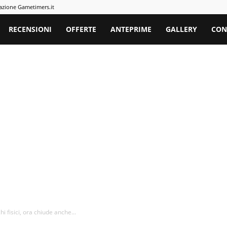
azione Gametimers.it
rs
RECENSIONI
OFFERTE
ANTEPRIME
GALLERY
CON
i fisici, ora chiude anche...