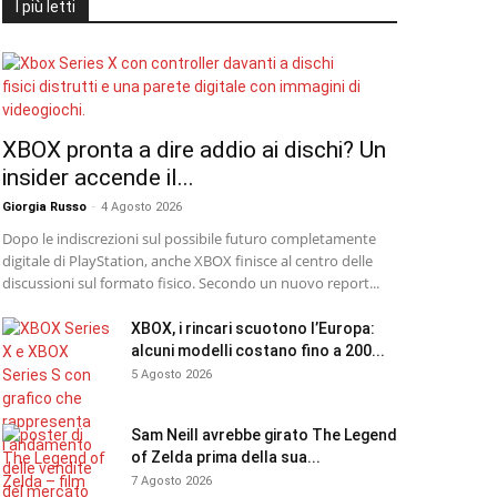
I più letti
XBOX pronta a dire addio ai dischi? Un
insider accende il...
Giorgia Russo
-
4 Agosto 2026
Dopo le indiscrezioni sul possibile futuro completamente
digitale di PlayStation, anche XBOX finisce al centro delle
discussioni sul formato fisico. Secondo un nuovo report...
XBOX, i rincari scuotono l’Europa:
alcuni modelli costano fino a 200...
5 Agosto 2026
Sam Neill avrebbe girato The Legend
of Zelda prima della sua...
7 Agosto 2026