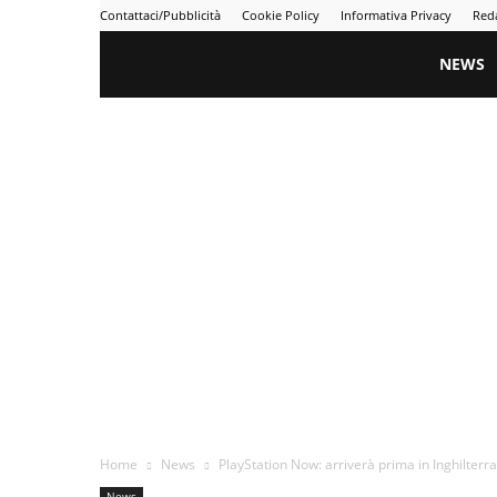
Contattaci/Pubblicità
Cookie Policy
Informativa Privacy
Red
Gametime
NEWS
Home
News
PlayStation Now: arriverà prima in Inghilterra
News