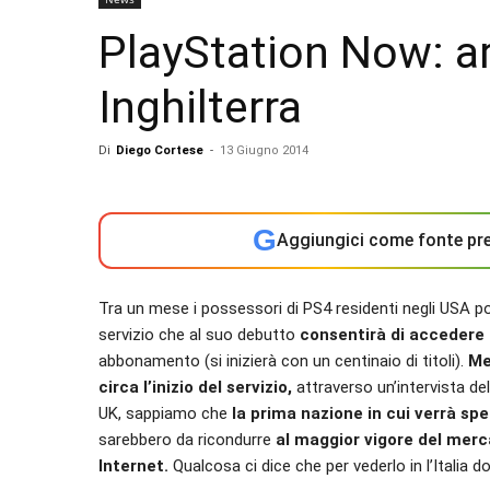
PlayStation Now: ar
Inghilterra
Di
Diego Cortese
-
13 Giugno 2014
G
Aggiungici come fonte pre
Tra un mese i possessori di PS4 residenti negli USA p
servizio che al suo debutto
consentirà di accedere i
abbonamento (si inizierà con un centinaio di titoli).
Me
circa l’inizio del servizio,
attraverso un’intervista de
UK, sappiamo che
la prima nazione in cui verrà sp
sarebbero da ricondurre
al maggior vigore del merc
Internet.
Qualcosa ci dice che per vederlo in l’Italia