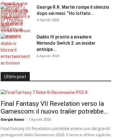
George R.R. Martin rompe il silenzio
dopo sei mesi: “Ho lottato...
4 Agosto 2026
Diablo IV pronto a invadere
Nintendo Switch 2: un insider
anticipa...
6 Agosto 2026
Ultimi post
Final Fantasy VII Revelation verso la
Gamescom: il nuovo trailer potrebbe...
Giorgia Russo
-
7 Agosto 2026
Final Fantasy VII Revelation potrebbe essere uno dei grandi
protagonisti della Gamescom 2026. Il terzo e ultimo capitolo