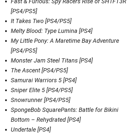
Fast & Furious: Spy Racers Rise of SH1FT3R
[PS4/PS5]
It Takes Two [PS4/PS5]
Melty Blood: Type Lumina [PS4]
My Little Pony: A Maretime Bay Adventure
[PS4/PS5]
Monster Jam Steel Titans [PS4]
The Ascent [PS4/PS5]
Samurai Warriors 5 [PS4]
Sniper Elite 5 [PS4/PS5]
Snowrunner [PS4/PS5]
SpongeBob SquarePants: Battle for Bikini
Bottom – Rehydrated [PS4]
Undertale [PS4]