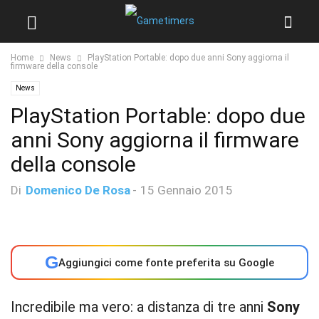
Home
News
PlayStation Portable: dopo due anni Sony aggiorna il
firmware della console
News
PlayStation Portable: dopo due
anni Sony aggiorna il firmware
della console
Di
Domenico De Rosa
-
15 Gennaio 2015
G
Aggiungici come fonte preferita su Google
Incredibile ma vero: a distanza di tre anni
Sony