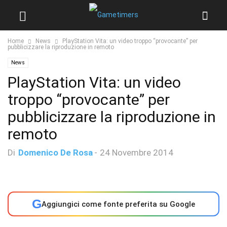
Home
News
PlayStation Vita: un video troppo “provocante” per
pubblicizzare la riproduzione in remoto
News
PlayStation Vita: un video
troppo “provocante” per
pubblicizzare la riproduzione in
remoto
Di
Domenico De Rosa
-
24 Novembre 2014
G
Aggiungici come fonte preferita su Google