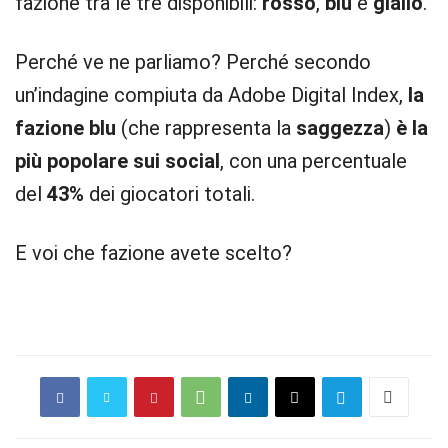
fazione tra le tre disponibili:
rosso
,
blu
e
giallo
.
Perché ve ne parliamo? Perché secondo
un’indagine compiuta da Adobe Digital Index,
la
fazione blu
(che rappresenta la
saggezza
)
è la
più popolare sui social
, con una percentuale
del
43%
dei giocatori totali.
E voi che fazione avete scelto?