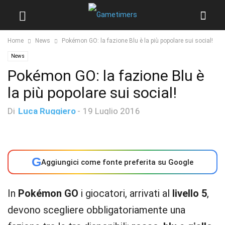
Home
News
Pokémon GO: la fazione Blu è la più popolare sui social!
News
Pokémon GO: la fazione Blu è
la più popolare sui social!
Di
Luca Ruggiero
-
19 Luglio 2016
G
Aggiungici come fonte preferita su Google
In
Pokémon GO
i giocatori, arrivati al
livello 5
,
devono scegliere obbligatoriamente una