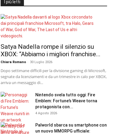
I più letti
Satya Nadella rompe il silenzio su
XBOX: “Abbiamo i migliori franchise...
Chiara Romano
-
30 Luglio 2026
Dopo settimane difficili per la divisione gaming di Microsoft,
segnate da licenziamenti e da un trimestre in calo per XBOX,
arriva un messaggio di...
Nintendo svela tutto oggi: Fire
Emblem: Fortune’s Weave torna
protagonista con...
4 Agosto 2026
Palworld sbarca su smartphone con
un nuovo MMORPG ufficiale: