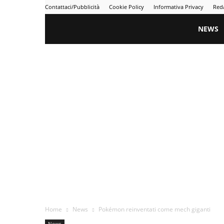
Contattaci/Pubblicità
Cookie Policy
Informativa Privacy
Red
Gametime
NEWS
Home
News
Pokémon reinventati come mech giganti
News