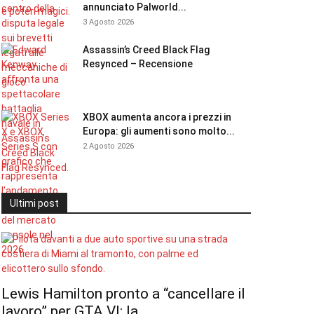
annunciato Palworld...
3 Agosto 2026
Assassin’s Creed Black Flag
Resynced – Recensione
XBOX aumenta ancora i prezzi in
Europa: gli aumenti sono molto...
2 Agosto 2026
Ultimi post
Lewis Hamilton pronto a “cancellare il
lavoro” per GTA VI: la...