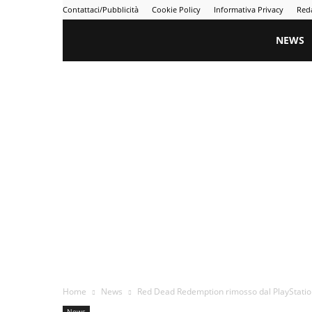
Contattaci/Pubblicità
Cookie Policy
Informativa Privacy
Red
Gametime
NEWS
Home
News
Red Dead Redemption rimosso dal PlayStation
News