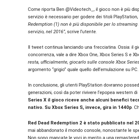
Come riporta Ben @Videotech_, il gioco non è più dispo
servizio è necessario per godere dei titoli PlayStation
Redemption (1) non è più disponibile per lo streaming
servizio, nel 2016”
, scrive l’utente.
Il tweet continua lanciando una frecciatina. Ossia: il gi
concorrenza, vale a dire Xbox One, Xbox Series S e Xb
resta, ufficialmente, giocarlo sulle console Xbox Seri
argomento “grigio” quale quello dell’emulazione su PC.
In conclusione, gli utenti PlayStation dovranno poss
generazioni, così da poter rivivere l’epopea western d
Series X il gioco riceve anche alcuni benefici tecn
nativo. Su Xbox Series S, invece, gira in 1440p
. C
Red Dead Redemption 2 è stato pubblicato nel 2
mai abbandonato il mondo console, nonostante le spera
Non sono mancate le voci in merito a una remastered 