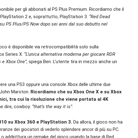
nibile per gli abbonati al PS Plus Premium. Ricordiamo che il
, PlayStation 2 e, soprattutto, PlayStation 3.
“Red Dead
 su PS Plus/PS Now dopo sei anni dal suo debutto nel
oco è disponibile via retrocompatibilità solo sulla
ox Series X.
“L’unica alternativa moderna per giocare RDR
es e Xbox One”
, spiega Ben. L’utente tira in mezzo anche un
edere una PS3 oppure una console Xbox delle ultime due
i John Marston.
Ricordiamo che su Xbox One X e su Xbox
ici, tra cui la risoluzione che viene portata al 4K
he dire, cowboy:
“that’s the way it is”
.
010 su Xbox 360 e PlayStation 3.
Da allora, il gioco non ha
nze dei giocatori di vederlo splendere ancor di più su PC.
o addirittura un remake del gioco usando la base di Red