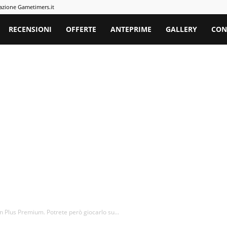
azione Gametimers.it
rs
RECENSIONI
OFFERTE
ANTEPRIME
GALLERY
CON
 Plus Premium. Potrete però giocarlo su...