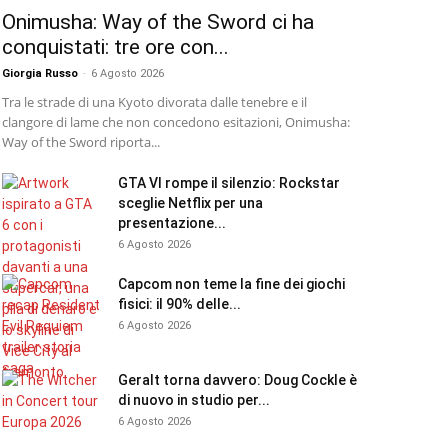
Onimusha: Way of the Sword ci ha
conquistati: tre ore con...
Giorgia Russo
-
6 Agosto 2026
Tra le strade di una Kyoto divorata dalle tenebre e il
clangore di lame che non concedono esitazioni, Onimusha:
Way of the Sword riporta...
GTA VI rompe il silenzio: Rockstar
sceglie Netflix per una
presentazione...
6 Agosto 2026
Capcom non teme la fine dei giochi
fisici: il 90% delle...
6 Agosto 2026
Geralt torna davvero: Doug Cockle è
di nuovo in studio per...
6 Agosto 2026