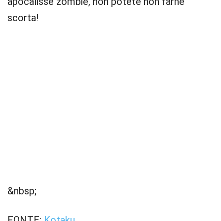
apocalisse zombie, non potete non farne
scorta!
&nbsp;
FONTE:
Kotaku