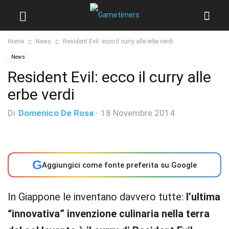
Home
News
Resident Evil: ecco il curry alle erbe verdi
News
Resident Evil: ecco il curry alle
erbe verdi
Di
Domenico De Rosa
-
18 Novembre 2014
G
Aggiungici come fonte preferita su Google
In Giappone le inventano davvero tutte:
l’ultima
“innovativa” invenzione culinaria nella terra