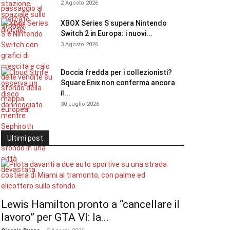
2 Agosto 2026
XBOX Series S supera Nintendo
Switch 2 in Europa: i nuovi...
3 Agosto 2026
Doccia fredda per i collezionisti?
Square Enix non conferma ancora
il...
30 Luglio 2026
Ultimi post
Lewis Hamilton pronto a “cancellare il
lavoro” per GTA VI: la...