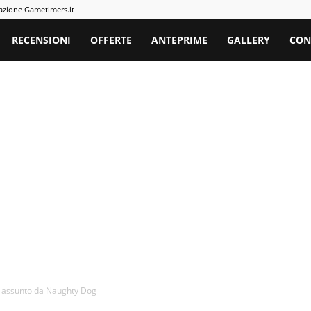
azione Gametimers.it
rs
RECENSIONI
OFFERTE
ANTEPRIME
GALLERY
CON
sta assunto da Naughty Dog