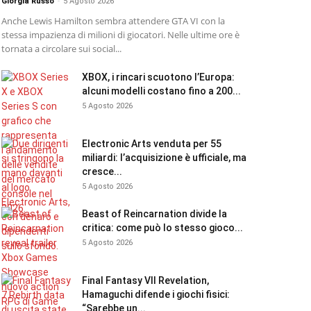
Giorgia Russo
-
5 Agosto 2026
Anche Lewis Hamilton sembra attendere GTA VI con la
stessa impazienza di milioni di giocatori. Nelle ultime ore è
tornata a circolare sui social...
XBOX, i rincari scuotono l’Europa:
alcuni modelli costano fino a 200...
5 Agosto 2026
Electronic Arts venduta per 55
miliardi: l’acquisizione è ufficiale, ma
cresce...
5 Agosto 2026
Beast of Reincarnation divide la
critica: come può lo stesso gioco...
5 Agosto 2026
Final Fantasy VII Revelation,
Hamaguchi difende i giochi fisici:
“Sarebbe un...