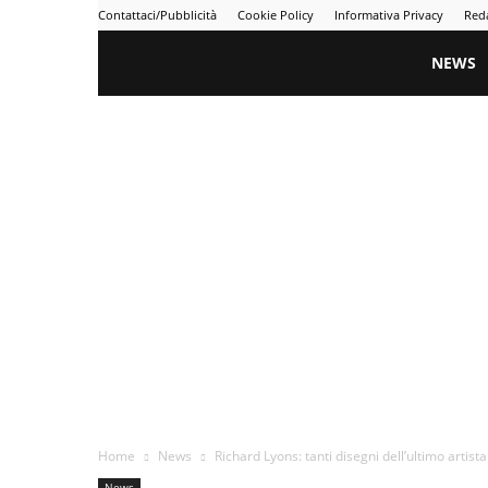
Contattaci/Pubblicità
Cookie Policy
Informativa Privacy
Red
Gametime
NEWS
Home
News
Richard Lyons: tanti disegni dell’ultimo arti
News