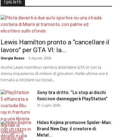
I più letti
Lewis Hamilton pronto a “cancellare il
lavoro” per GTA VI: la...
Giorgia Russo
-
5 Agosto 2026
Anche Lewis Hamilton sembra attendere GTA VI con la
stessa impazienza di milioni di giocatori. Nelle ultime ore è
tornata a circolare sui social...
Sony tira dritto: “Lo stop ai dischi
fisici non danneggerà PlayStation”
31 Luglio 2026
Hideo Kojima promuove Spider-Man:
Brand New Day: il creatore di
Metal...