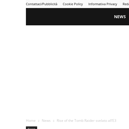
Contattaci/Pubblicità
Cookie Policy
Informativa Privacy
Red
Gametime
NEWS
Home
News
Rise of the Tomb Raider svelato all’E3
News