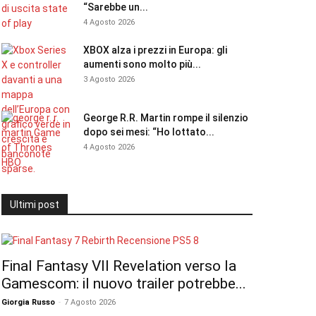
“Sarebbe un...
4 Agosto 2026
XBOX alza i prezzi in Europa: gli
aumenti sono molto più...
3 Agosto 2026
George R.R. Martin rompe il silenzio
dopo sei mesi: “Ho lottato...
4 Agosto 2026
Ultimi post
Final Fantasy VII Revelation verso la
Gamescom: il nuovo trailer potrebbe...
Giorgia Russo
-
7 Agosto 2026