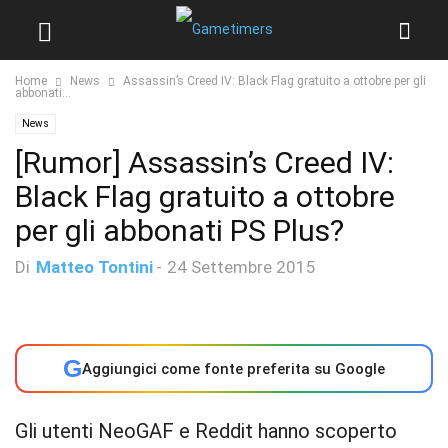
Home
News
Assassin’s Creed IV: Black Flag gratuito a ottobre per gli
abbonati...
News
[Rumor] Assassin’s Creed IV:
Black Flag gratuito a ottobre
per gli abbonati PS Plus?
Di
Matteo Tontini
-
24 Settembre 2015
G
Aggiungici come fonte preferita su Google
Gli utenti NeoGAF e Reddit hanno scoperto