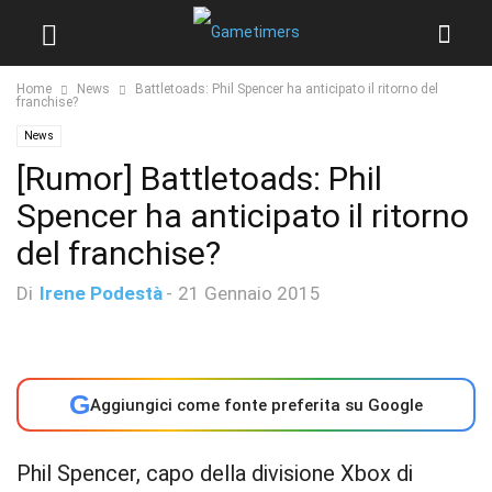
Home
News
Battletoads: Phil Spencer ha anticipato il ritorno del
franchise?
News
[Rumor] Battletoads: Phil
Spencer ha anticipato il ritorno
del franchise?
Di
Irene Podestà
-
21 Gennaio 2015
G
Aggiungici come fonte preferita su Google
Phil Spencer, capo della divisione Xbox di