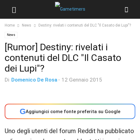
Home
News
Destiny: rivelati i contenuti del DLC "Il Casato dei Lupi"?
News
[Rumor] Destiny: rivelati i
contenuti del DLC "Il Casato
dei Lupi"?
Di
Domenico De Rosa
-
12 Gennaio 2015
G
Aggiungici come fonte preferita su Google
Uno degli utenti del forum Reddit ha pubblicato