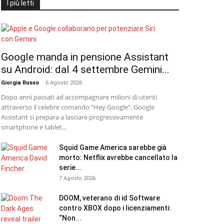
I più letti
Google manda in pensione Assistant
su Android: dal 4 settembre Gemini...
Giorgia Russo
-
6 Agosto 2026
Dopo anni passati ad accompagnare milioni di utenti
attraverso il celebre comando “Hey Google”, Google
Assistant si prepara a lasciare progressivamente
smartphone e tablet...
Squid Game America sarebbe già
morto: Netflix avrebbe cancellato la
serie...
7 Agosto 2026
DOOM, veterano di id Software
contro XBOX dopo i licenziamenti:
“Non...