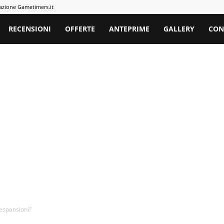
azione Gametimers.it
rs
RECENSIONI
OFFERTE
ANTEPRIME
GALLERY
CON
e espansioni?