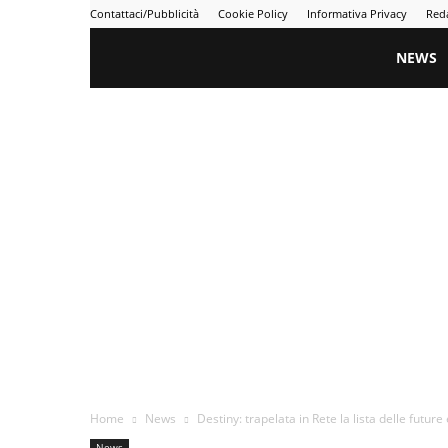
Contattaci/Pubblicità
Cookie Policy
Informativa Privacy
Red
Gametime
NEWS
Home
News
Destiny: trapelata in Rete la lista delle futur
News