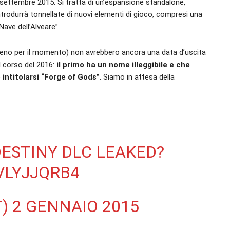
i settembre 2015. Si tratta di un’espansione standalone,
introdurrà tonnellate di nuovi elementi di gioco, compresi una
ave dell’Alveare”.
eno per il momento) non avrebbero ancora una data d’uscita
 corso del 2016:
il primo ha un nome illeggibile e che
ntitolarsi “Forge of Gods”
. Siamo in attesa della
ESTINY DLC LEAKED?
VLYJJQRB4
T)
2 GENNAIO 2015