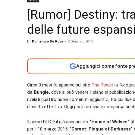
[Rumor] Destiny: tra
delle future espans
Di
Domenico De Rosa
-
2 Gennaio 2015
G
Aggiungici come fonte pre
Circa 3 mesi fa apparve sul sito
The Tower
la fotogra
da Bungie,
dove si può vedere il piano di pubblicazion
rivelati quattro nuovi contenuti aggiuntivi, tra cui due 
d’uscita effettiva. Oggi poi la notizia è comparsa anc
Il primo DLC è il già annunciato
“House of Wolves”
(il
per il 10 marzo 2015.
“Comet: Plague of Darkness”
è