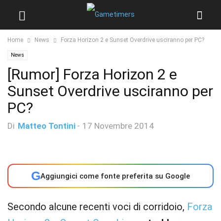
Home
News
Forza Horizon 2 e Sunset Overdrive usciranno per PC?
News
[Rumor] Forza Horizon 2 e
Sunset Overdrive usciranno per
PC?
Di
Matteo Tontini
-
17 Novembre 2014
G
Aggiungici come fonte preferita su Google
Secondo alcune recenti voci di corridoio,
Forza