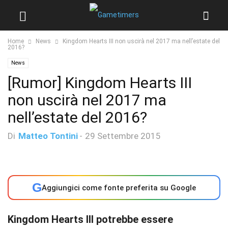
Home
News
Kingdom Hearts III non uscirà nel 2017 ma nell’estate del
2016?
News
[Rumor] Kingdom Hearts III
non uscirà nel 2017 ma
nell’estate del 2016?
Di
Matteo Tontini
-
29 Settembre 2015
G
Aggiungici come fonte preferita su Google
Kingdom Hearts III potrebbe essere