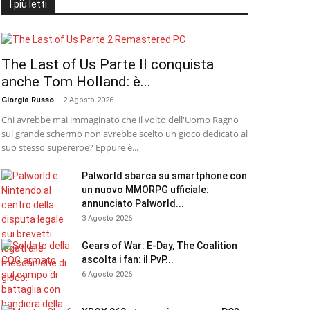
I più letti
The Last of Us Parte II conquista
anche Tom Holland: è...
Giorgia Russo
-
2 Agosto 2026
Chi avrebbe mai immaginato che il volto dell'Uomo Ragno
sul grande schermo non avrebbe scelto un gioco dedicato al
suo stesso supereroe? Eppure è...
Palworld sbarca su smartphone con
un nuovo MMORPG ufficiale:
annunciato Palworld...
3 Agosto 2026
Gears of War: E-Day, The Coalition
ascolta i fan: il PvP...
6 Agosto 2026