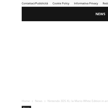
Contattaci/Pubblicità
Cookie Policy
Informativa Privacy
Red
Gametime
NEWS
Home
News
Nintendo 3DS XL: la Mario White Edition in arr
News