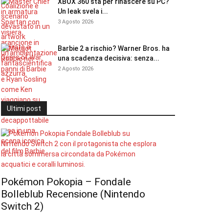
XBOX 360 sta per rinascere su PC?
Un leak svela i...
3 Agosto 2026
Barbie 2 a rischio? Warner Bros. ha
una scadenza decisiva: senza...
2 Agosto 2026
Ultimi post
Pokémon Pokopia – Fondale
Bolleblub Recensione (Nintendo
Switch 2)