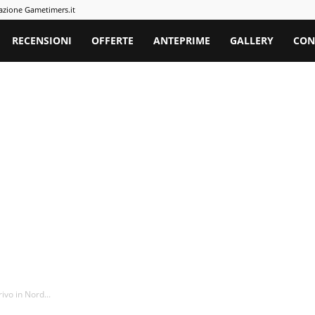
azione Gametimers.it
rs
RECENSIONI
OFFERTE
ANTEPRIME
GALLERY
CON
ivo in Nord...