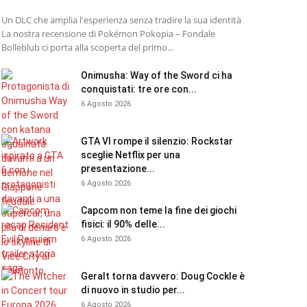
Un DLC che amplia l'esperienza senza tradire la sua identità
La nostra recensione di Pokémon Pokopia – Fondale
Bolleblub ci porta alla scoperta del primo...
Onimusha: Way of the Sword ci ha
conquistati: tre ore con...
6 Agosto 2026
GTA VI rompe il silenzio: Rockstar
sceglie Netflix per una
presentazione...
6 Agosto 2026
Capcom non teme la fine dei giochi
fisici: il 90% delle...
6 Agosto 2026
Geralt torna davvero: Doug Cockle è
di nuovo in studio per...
6 Agosto 2026