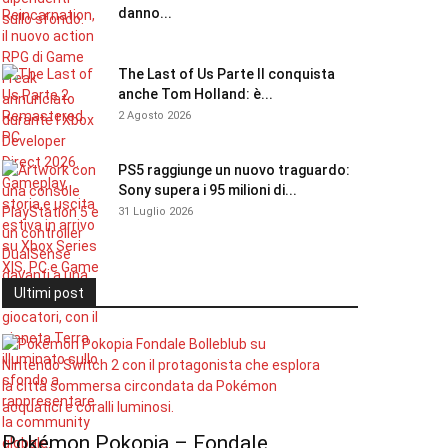
danno...
The Last of Us Parte II conquista
anche Tom Holland: è...
2 Agosto 2026
PS5 raggiunge un nuovo traguardo:
Sony supera i 95 milioni di...
31 Luglio 2026
Ultimi post
Pokémon Pokopia – Fondale