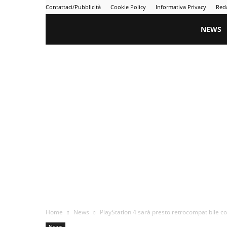
Contattaci/Pubblicità
Cookie Policy
Informativa Privacy
Red
Gametime
NEWS
Home
News
PlayStation 4 sarà presto retrocompatibile co
News