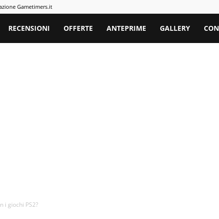
azione Gametimers.it
rs
RECENSIONI
OFFERTE
ANTEPRIME
GALLERY
CON
n i giochi PS2?