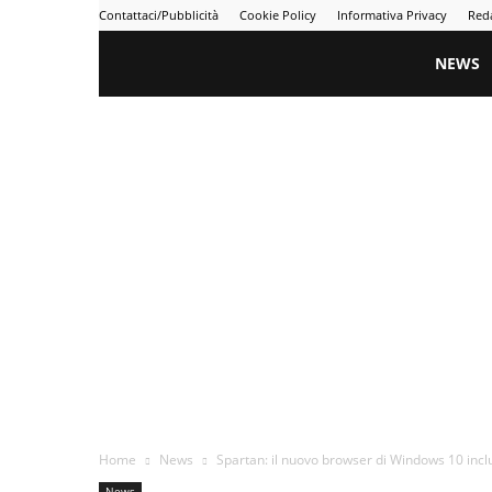
Contattaci/Pubblicità
Cookie Policy
Informativa Privacy
Red
Gametime
NEWS
Home
News
Spartan: il nuovo browser di Windows 10 inc
News