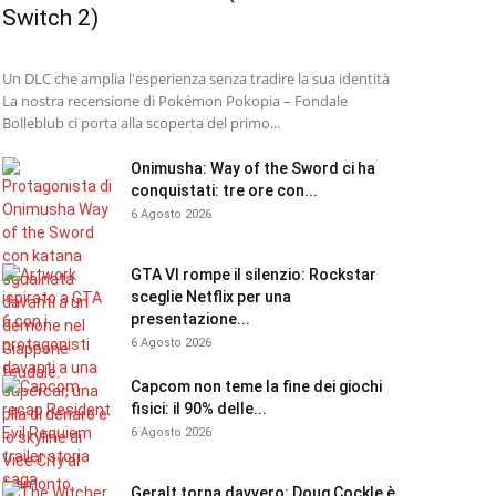
Switch 2)
Un DLC che amplia l'esperienza senza tradire la sua identità
La nostra recensione di Pokémon Pokopia – Fondale
Bolleblub ci porta alla scoperta del primo...
Onimusha: Way of the Sword ci ha
conquistati: tre ore con...
6 Agosto 2026
GTA VI rompe il silenzio: Rockstar
sceglie Netflix per una
presentazione...
6 Agosto 2026
Capcom non teme la fine dei giochi
fisici: il 90% delle...
6 Agosto 2026
Geralt torna davvero: Doug Cockle è