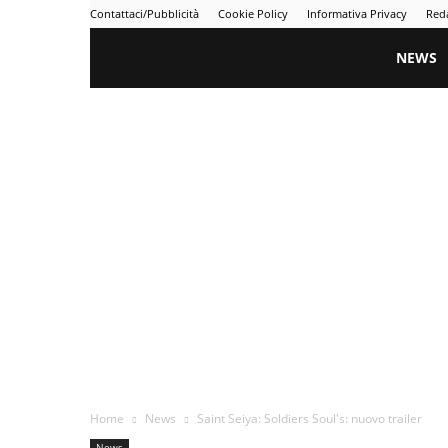
Contattaci/Pubblicità
Cookie Policy
Informativa Privacy
Red
Gametime
NEWS
Home
News
Saint Seiya: Soldiers Soul's: nuovo trailer
News