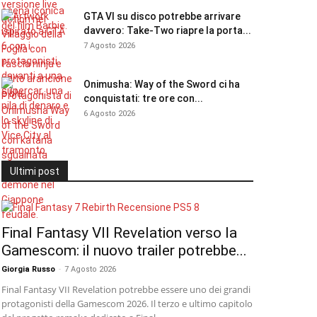
GTA VI su disco potrebbe arrivare
davvero: Take-Two riapre la porta...
7 Agosto 2026
Onimusha: Way of the Sword ci ha
conquistati: tre ore con...
6 Agosto 2026
Ultimi post
Final Fantasy VII Revelation verso la
Gamescom: il nuovo trailer potrebbe...
Giorgia Russo
-
7 Agosto 2026
Final Fantasy VII Revelation potrebbe essere uno dei grandi
protagonisti della Gamescom 2026. Il terzo e ultimo capitolo