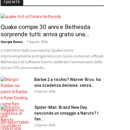
I più letti
Quake compie 30 anni e Bethesda
sorprende tutti: arriva gratis una...
Giorgia Russo
-
7 Agosto 2026
A trent’anni dalla sua nascita, Quake torna
improvvisamente protagonista con nuovi contenuti ufficiali.
Bethesda e id Software hanno celebrato l’anniversario dello
storico FPS annunciando...
Barbie 2 a rischio? Warner Bros. ha
una scadenza decisiva: senza...
2 Agosto 2026
Spider-Man: Brand New Day
nasconde un omaggio a Naruto? I
fan...
2 Agosto 2026