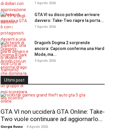
7 Agosto 2026
GTA VI su disco potrebbe arrivare
davvero: Take-Two riapre la porta...
7 Agosto 2026
Dragon’s Dogma 2 sorprende
ancora: Capcom conferma una Hard
Mode, ma...
3 Agosto 2026
Ultimi post
GTA VI non ucciderà GTA Online: Take-
Two vuole continuare ad aggiornarlo...
Giorgia Russo
-
8 Agosto 2026