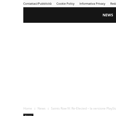
Contattaci/Pubblicità
Cookie Policy
Informativa Privacy
Red
Gametime
NEWS
Home
News
Saints Row IV: Re-Elected – la versione PlaySta
News