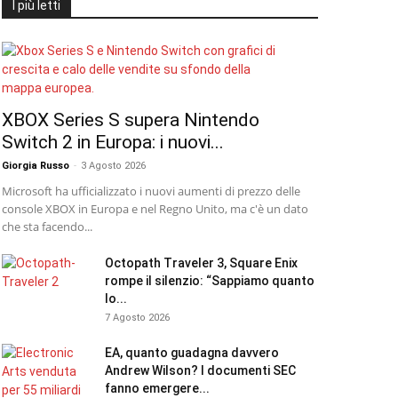
I più letti
XBOX Series S supera Nintendo
Switch 2 in Europa: i nuovi...
Giorgia Russo
-
3 Agosto 2026
Microsoft ha ufficializzato i nuovi aumenti di prezzo delle
console XBOX in Europa e nel Regno Unito, ma c'è un dato
che sta facendo...
Octopath Traveler 3, Square Enix
rompe il silenzio: “Sappiamo quanto
lo...
7 Agosto 2026
EA, quanto guadagna davvero
Andrew Wilson? I documenti SEC
fanno emergere...