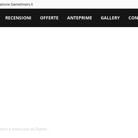
azione Gametimers.it
rs
RECENSIONI
OFFERTE
ANTEPRIME
GALLERY
CON
tion 4 analizzata da Digital...