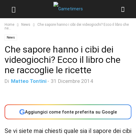
Home
News
Che sapore hanno i cibi dei videogiochi? Ecco il libro che
ne...
News
Che sapore hanno i cibi dei
videogiochi? Ecco il libro che
ne raccoglie le ricette
Di
Matteo Tontini
-
31 Dicembre 2014
G
Aggiungici come fonte preferita su Google
Se vi siete mai chiesti quale sia il sapore dei cibi