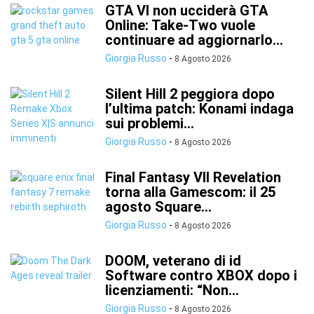
GTA VI non ucciderà GTA
Online: Take-Two vuole
continuare ad aggiornarlo...
Giorgia Russo
-
8 Agosto 2026
Silent Hill 2 peggiora dopo
l’ultima patch: Konami indaga
sui problemi...
Giorgia Russo
-
8 Agosto 2026
Final Fantasy VII Revelation
torna alla Gamescom: il 25
agosto Square...
Giorgia Russo
-
8 Agosto 2026
DOOM, veterano di id
Software contro XBOX dopo i
licenziamenti: “Non...
Giorgia Russo
-
8 Agosto 2026