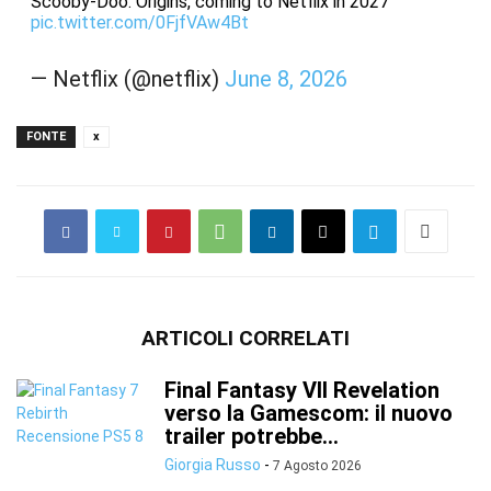
Scooby-Doo: Origins, coming to Netflix in 2027
pic.twitter.com/0FjfVAw4Bt
— Netflix (@netflix)
June 8, 2026
FONTE
x
ARTICOLI CORRELATI
Final Fantasy VII Revelation
verso la Gamescom: il nuovo
trailer potrebbe...
Giorgia Russo
-
7 Agosto 2026