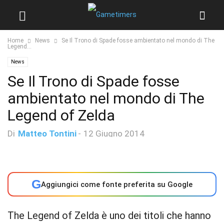
Home
News
Se Il Trono di Spade fosse ambientato nel mondo di The
Legend...
News
Se Il Trono di Spade fosse
ambientato nel mondo di The
Legend of Zelda
Di
Matteo Tontini
-
12 Giugno 2014
G
Aggiungici come fonte preferita su Google
The Legend of Zelda è uno dei titoli che hanno